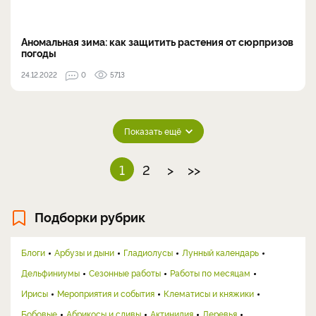
Аномальная зима: как защитить растения от сюрпризов
погоды
24.12.2022
0
5713
Показать ещё
1
2
>
>>
Подборки рубрик
Блоги
Арбузы и дыни
Гладиолусы
Лунный календарь
Дельфиниумы
Сезонные работы
Работы по месяцам
Ирисы
Мероприятия и события
Клематисы и княжики
Бобовые
Абрикосы и сливы
Актинидия
Деревья