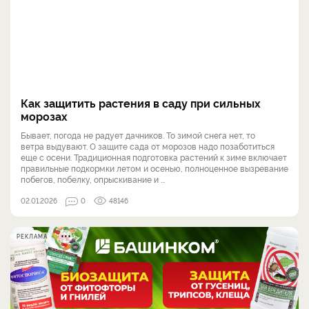
Как защитить растения в саду при сильных
морозах
Бывает, погода не радует дачников. То зимой снега нет, то
ветра выдувают. О защите сада от морозов надо позаботиться
еще с осени. Традиционная подготовка растений к зиме включает
правильные подкормки летом и осенью, полноценное вызревание
побегов, побелку, опрыскивание и ...
02.01.2026
0
48146
РЕКЛАМА