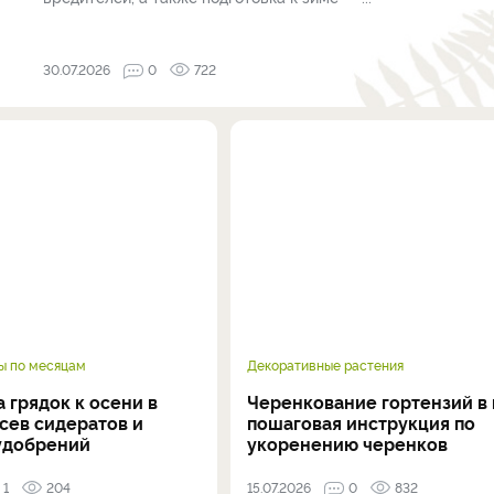
30.07.2026
0
722
ы по месяцам
Декоративные растения
 грядок к осени в
Черенкование гортензий в 
осев сидератов и
пошаговая инструкция по
удобрений
укоренению черенков
1
204
15.07.2026
0
832