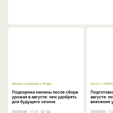
Малина и ежевика
Ягоды
Август
Работ
Подкормка малины после сбора
Подготовка
урожая в августе: чем удобрять
августе: п
для будущего сезона
внесение 
29.07.2026
0
511
27.07.2026