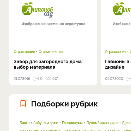
Ограждения
Строительство
Ограждения
Забор для загородного дома:
Габионы в
выбор материала
дизайне
21.07.2016
0
617
08.07.2020
Подборки рубрик
Блоги
Арбузы и дыни
Гладиолусы
Лунный календарь
Дель
Мероприятия и события
Клематисы и княжики
Бобовые
Абр