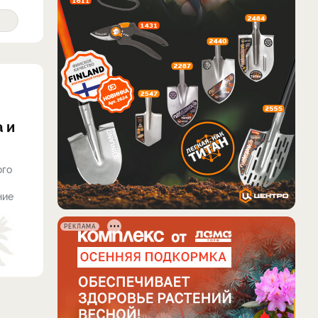
 и
ого
ние
РЕКЛАМА