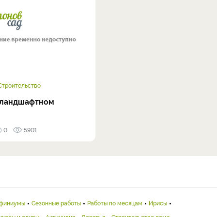
Строительство
 ландшафтном
0
5901
финиумы
Сезонные работы
Работы по месяцам
Ирисы
икосы и сливы
Актинидия
Деревья
Строительство дома