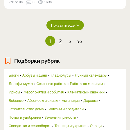
27.07.2018
0
11738
Показать ещё
1
2
>
>>
Подборки рубрик
Блоги
Арбузы и дыни
Гладиолусы
Лунный календарь
Дельфиниумы
Сезонные работы
Работы по месяцам
Ирисы
Мероприятия и события
Клематисы и княжики
Бобовые
Абрикосы и сливы
Актинидия
Деревья
Строительство дома
Болезни и вредители
Почва и удобрения
Зелень и пряности
Соседство и севооборот
Теплицы и укрытия
Овощи