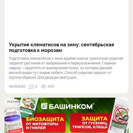
Укрытие клематисов на зиму: сентябрьская
подготовка к морозам
Подготовка клематисов к зиме крайне важна: грамотное укрытие
защитит растения от выпревания и переувлажнения. Главная
задача – защитить от вымерзания почки, из которых ранней
весной вырастут новые побеги. Способ укрытия зависит от
группы обрезки. Для дважды цветущих ...
08.08.2025
0
3727
РЕКЛАМА