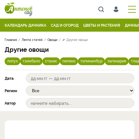
КАЛЕНДАРЬ ДАЧНИКА
САД И ОГОРОД
ЦВЕТЫ И РАСТЕНИЯ
ДАЧНЫ
Главная
Лента статей
Овощи
🌽 Другие овощи
Другие овощи
лопух
тзимбало
стахис
пепино
топинамбур
лагенария
тла
Дата
Регион
Автор