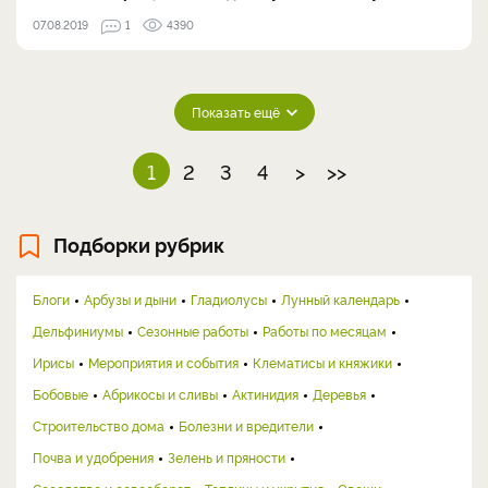
07.08.2019
1
4390
Показать ещё
1
2
3
4
>
>>
Подборки рубрик
Блоги
Арбузы и дыни
Гладиолусы
Лунный календарь
Дельфиниумы
Сезонные работы
Работы по месяцам
Ирисы
Мероприятия и события
Клематисы и княжики
Бобовые
Абрикосы и сливы
Актинидия
Деревья
Строительство дома
Болезни и вредители
Почва и удобрения
Зелень и пряности