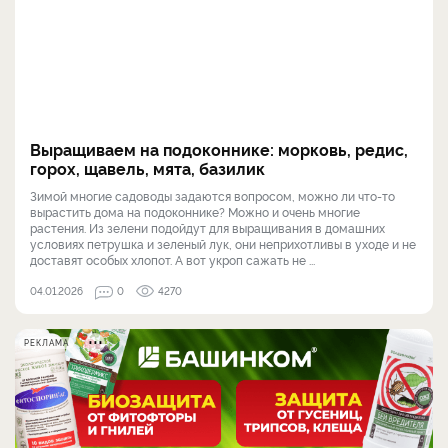
Выращиваем на подоконнике: морковь, редис,
горох, щавель, мята, базилик
Зимой многие садоводы задаются вопросом, можно ли что-то
вырастить дома на подоконнике? Можно и очень многие
растения. Из зелени подойдут для выращивания в домашних
условиях петрушка и зеленый лук, они неприхотливы в уходе и не
доставят особых хлопот. А вот укроп сажать не ...
04.01.2026
0
4270
РЕКЛАМА