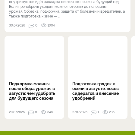
внутри кустов идёт закладка цветочных почек на будущий год.
Если пренебречь уходом, можно потерять до половины
урожая. Обрезка, подкормка, защита от болезней и вредителей, а
также подготовка к зиме — ...
30.07.2026
0
1004
Подкормка малины
Подготовка грядок к
после сбора урожая в
осени в августе: посев
августе: чем удобрять
сидератов и внесение
для будущего сезона
удобрений
29.07.2026
0
648
27.07.2026
1
236