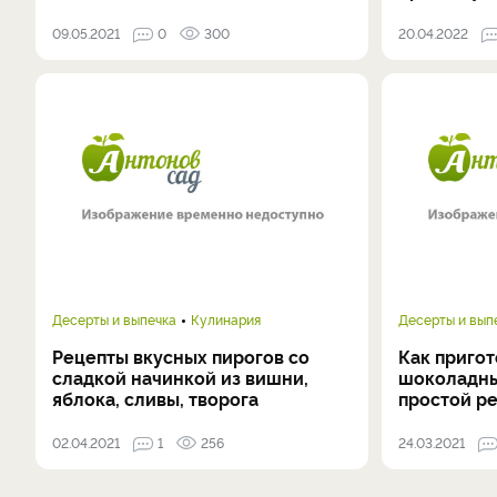
09.05.2021
0
300
20.04.2022
Десерты и выпечка
Кулинария
Десерты и вып
Рецепты вкусных пирогов со
Как приго
сладкой начинкой из вишни,
шоколадны
яблока, сливы, творога
простой р
02.04.2021
1
256
24.03.2021