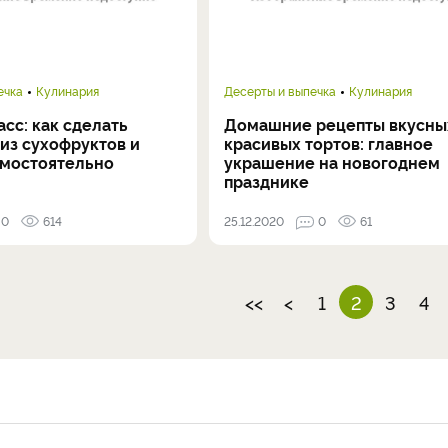
ечка
Кулинария
Десерты и выпечка
Кулинария
сс: как сделать
Домашние рецепты вкусны
из сухофруктов и
красивых тортов: главное
амостоятельно
украшение на новогоднем
празднике
0
614
25.12.2020
0
61
<<
<
1
2
3
4