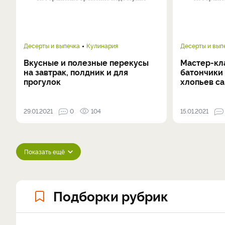
Десерты и выпечка
Кулинария
Десерты и вып
Вкусные и полезные перекусы
Мастер-кла
на завтрак, полдник и для
батончики 
прогулок
хлопьев с
29.01.2021
0
104
15.01.2021
Показать ещё
Подборки рубрик