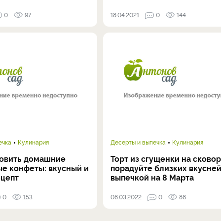
0
97
18.04.2021
0
144
ечка
Кулинария
Десерты и выпечка
Кулинария
товить домашние
Торт из сгущенки на сковор
е конфеты: вкусный и
порадуйте близких вкусне
ецепт
выпечкой на 8 Марта
0
153
08.03.2022
0
88