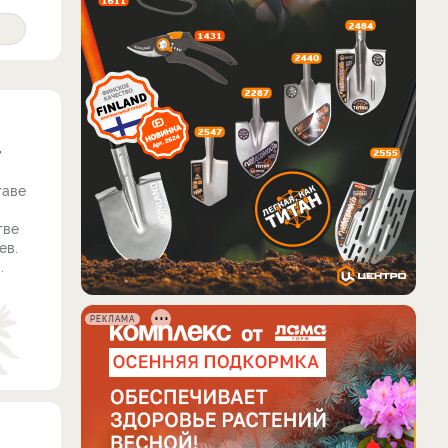
т
таве
тве
ев.
.
РЕКЛАМА