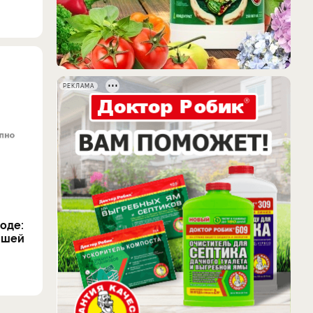
РЕКЛАМА
оде:
йшей