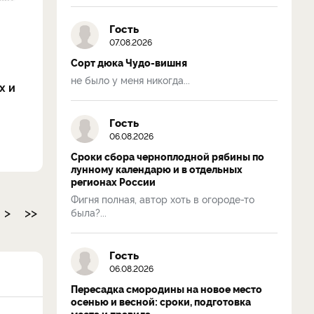
Гость
07.08.2026
Сорт дюка Чудо-вишня
не было у меня никогда...
х и
Гость
06.08.2026
Сроки сбора черноплодной рябины по
лунному календарю и в отдельных
регионах России
Фигня полная, автор хоть в огороде-то
>
>>
была?...
Гость
06.08.2026
Пересадка смородины на новое место
осенью и весной: сроки, подготовка
места и правила