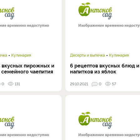
ечка
Кулинария
Десерты и выпечка
Кулинария
в вкусных пирожных и
6 рецептов вкусных блюд и
я семейного чаепития
напитков из яблок
0
131
29.10.2021
0
57