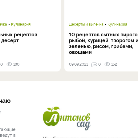
ечка
Кулинария
Десерты и выпечка
Кулинария
льных рецептов
10 рецептов сытных пирогов
 десерт
рыбой, курицей, творогом 
зеленью, рисом, грибами,
овощами
0
180
09.09.2021
0
152
 чаю
о
 тающие
ведут в