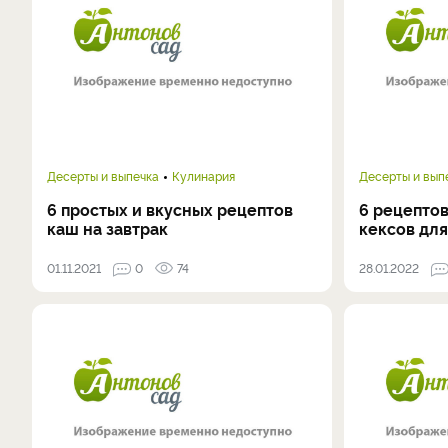
Десерты и выпечка
Кулинария
Десерты и вып
6 простых и вкусных рецептов
6 рецепто
каш на завтрак
кексов дл
01.11.2021
0
74
28.01.2022