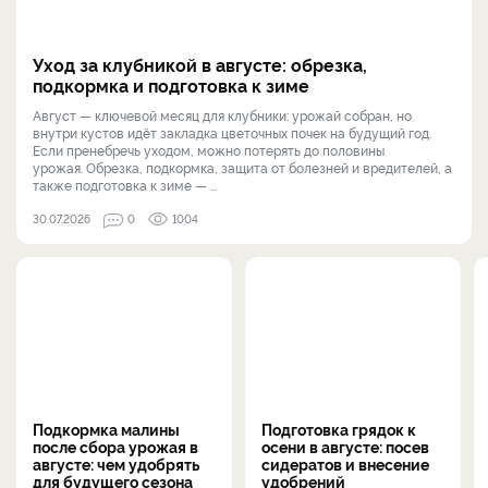
Уход за клубникой в августе: обрезка,
подкормка и подготовка к зиме
Август — ключевой месяц для клубники: урожай собран, но
внутри кустов идёт закладка цветочных почек на будущий год.
Если пренебречь уходом, можно потерять до половины
урожая. Обрезка, подкормка, защита от болезней и вредителей, а
также подготовка к зиме — ...
30.07.2026
0
1004
Подкормка малины
Подготовка грядок к
после сбора урожая в
осени в августе: посев
августе: чем удобрять
сидератов и внесение
для будущего сезона
удобрений