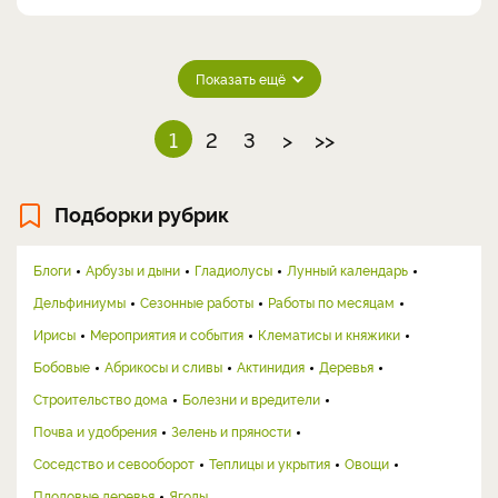
Показать ещё
1
2
3
>
>>
Подборки рубрик
Блоги
Арбузы и дыни
Гладиолусы
Лунный календарь
Дельфиниумы
Сезонные работы
Работы по месяцам
Ирисы
Мероприятия и события
Клематисы и княжики
Бобовые
Абрикосы и сливы
Актинидия
Деревья
Строительство дома
Болезни и вредители
Почва и удобрения
Зелень и пряности
Соседство и севооборот
Теплицы и укрытия
Овощи
Плодовые деревья
Ягоды