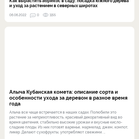
Как вырастить абрикос в саду: посадка южного дерева
и уход за растением в северных широтах
06.06.2022
0
1155
Алыча Кубанская комета: описание сорта и
особенности ухода за деревом в разное время
года
Алыча все чаще встречается в наших садах. Полюбили это
растение за неприхотливость, красивый декоративный вид во
время цветения, стабильно высокие урожаи и вкусные кисло-
сладкие плоды. Из них готовят варенье, мармелад, джем, компот,
ликер. Делают сухофрукты, употребляют свежими. ...