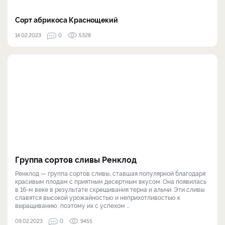
Сорт абрикоса Краснощекий
14.02.2023
0
5328
Группа сортов сливы Ренклод
Ренклод — группа сортов сливы, ставшая популярной благодаря
красивым плодам с приятным десертным вкусом. Она появилась
в 16-м веке в результате скрещивания терна и алычи. Эти сливы
славятся высокой урожайностью и неприхотливостью к
выращиванию, поэтому их с успехом ...
09.02.2023
0
9455