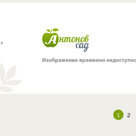
ся
1
2