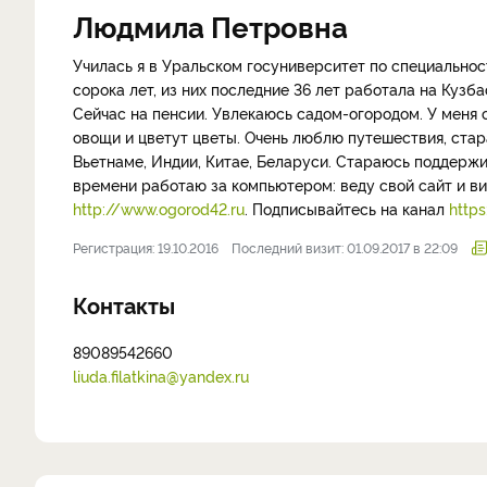
Людмила Петровна
Училась я в Уральском госуниверситет по специально
сорока лет, из них последние 36 лет работала на Кузб
Сейчас на пенсии. Увлекаюсь садом-огородом. У меня св
овощи и цветут цветы. Очень люблю путешествия, стара
Вьетнаме, Индии, Китае, Беларуси. Стараюсь поддержи
времени работаю за компьютером: веду свой сайт и ви
http://www.ogorod42.ru
. Подписывайтесь на канал
http
Регистрация: 19.10.2016
Последний визит: 01.09.2017 в 22:09
Контакты
89089542660
liuda.filatkina@yandex.ru