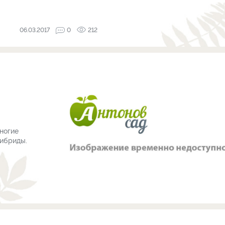
06.03.2017
0
212
ногие
ибриды.