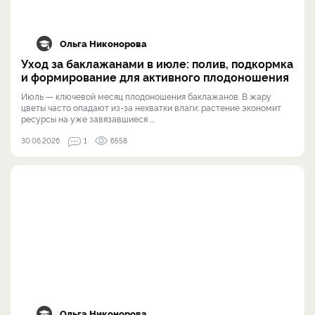
Ольга Никонорова
Уход за баклажанами в июле: полив, подкормка
и формирование для активного плодоношения
Июль — ключевой месяц плодоношения баклажанов. В жару
цветы часто опадают из-за нехватки влаги: растение экономит
ресурсы на уже завязавшиеся ...
30.06.2026
1
6558
Ольга Никонорова