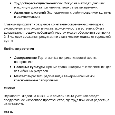
Трудосберегающие технологии
: Фокус на методах, дающих
максимум урожая при минимальных затратах времени.
Адаптация растений
: Эксперименты с районированием культур
и размножением.
Главный приоритет - разумное сочетание современных методов с
экспериментами, экологичность, экономичность и эстетика. Ольга
доказывает, что даже небольшой участок может обеспечить семью из
2–3 человек свежими продуктами и стать местом отдыха от городской
суеты.
Любимые растения
Декоративные
: Гортензии (за неприхотливость), хосты,
папоротники.
Полезные культуры
: Пряные травы (шалфей, тысячелистник) для
чая и банных ритуалов.
Мечтает вырастить редкие виды: венерины башмачки,
краснокнижные папоротники.
Миссия
Вдохновить людей на жизнь «на земле». Ольга учит, как создать
продуктивное и красивое пространство, где труд приносит радость, а
не усталость.
Связь