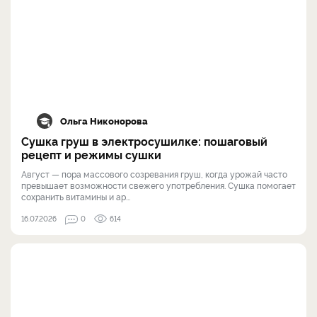
Ольга Никонорова
Сушка груш в электросушилке: пошаговый
рецепт и режимы сушки
Август — пора массового созревания груш, когда урожай часто
превышает возможности свежего употребления. Сушка помогает
сохранить витамины и ар...
16.07.2026
0
614