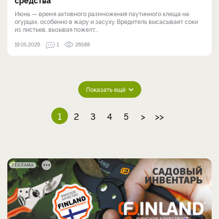
средства
Июнь — время активного размножения паутинного клеща на
огурцах, особенно в жару и засуху. Вредитель высасывает соки
из листьев, вызывая пожелт...
19.05.2026
1
26588
Показать ещё
1
2
3
4
5
>
>>
РЕКЛАМА