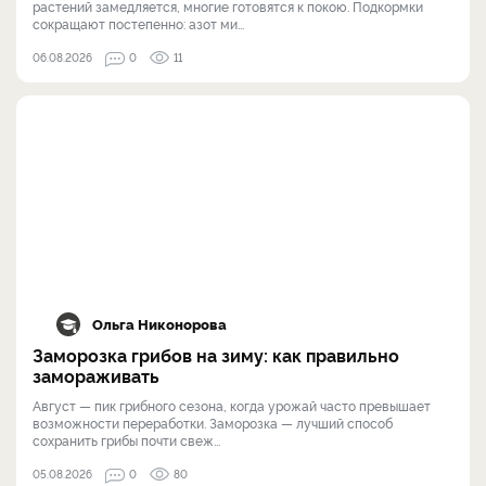
растений замедляется, многие готовятся к покою. Подкормки
сокращают постепенно: азот ми...
06.08.2026
0
11
Ольга Никонорова
Заморозка грибов на зиму: как правильно
замораживать
Август — пик грибного сезона, когда урожай часто превышает
возможности переработки. Заморозка — лучший способ
сохранить грибы почти свеж...
05.08.2026
0
80