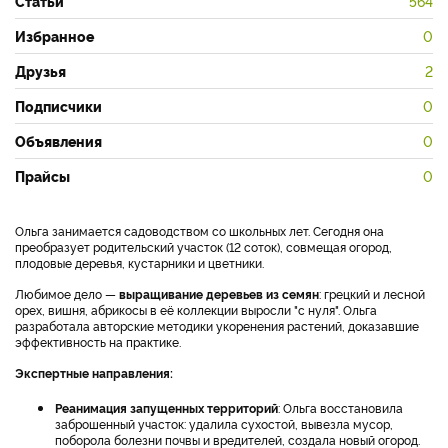
Статьи
564
Избранное
0
Друзья
2
Подписчики
0
Объявления
0
Прайсы
0
Ольга занимается садоводством со школьных лет. Сегодня она
преобразует родительский участок (12 соток), совмещая огород,
плодовые деревья, кустарники и цветники.
Любимое дело —
выращивание деревьев из семян
: грецкий и лесной
орех, вишня, абрикосы в её коллекции выросли "с нуля". Ольга
разработала авторские методики укоренения растений, доказавшие
эффективность на практике.
Экспертные направления:
Реанимация запущенных территорий
: Ольга восстановила
заброшенный участок: удалила сухостой, вывезла мусор,
поборола болезни почвы и вредителей, создала новый огород.