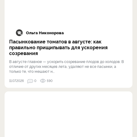
Ольга Никонорова
Пасынкование томатов в августе: как
правильно прищипывать для ускорения
созревания
В августе главное — ускорить созревание плодов до холодов. В
отличие от других месяцев лета, удаляют не все пасынки, а
только те, что мешают н...
11.07.2026
0
590