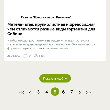
Газета "Шесть соток. Регионы"
Метельчатая, крупнолистная и древовидная:
чем отличаются разные виды гортензии для
Сибири
Наиболее распространены на наших участках гортензия
метельчатая, древовидная и крупнолистная. Они отличаются
формой и окраской соцветий, зимостойкос...
26.08.2023
0
6891
Показать ещё
<<
<
3
4
5
6
7
>
>>