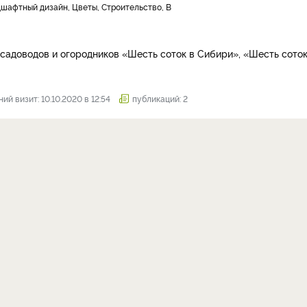
дшафтный дизайн, Цветы, Строительство, В
 садоводов и огородников «Шесть соток в Сибири», «Шесть соток
ий визит: 10.10.2020 в 12:54
публикаций: 2