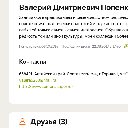
Валерий Дмитриевич Попен
Занимаюсь выращиванием и семеноводством овощных кул
поиске семян экзотических растений и редких сортов 
себя всё только самое - самое интересное. Обращаю 
редкость той или иной культуры. Моей коллекции более
Регистрация: 08.10.2015
Последний визит: 22.08.2017 в 17:50
Контакты
658421, Алтайский край, Локтевский р-н, г.Горняк-1, ул
valera5253@mail.ru
http://www.semenasuper.ru/
Друзья (3)